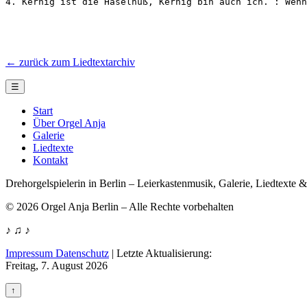
4. Kernig ist die Haselnuß, Kernig bin auch ich. : Wenn
← zurück zum Liedtextarchiv
☰
Start
Über Orgel Anja
Galerie
Liedtexte
Kontakt
Drehorgelspielerin in Berlin – Leierkastenmusik, Galerie, Liedtexte 
© 2026 Orgel Anja Berlin – Alle Rechte vorbehalten
♪ ♫ ♪
Impressum Datenschutz
|
Letzte Aktualisierung:
Freitag, 7. August 2026
↑