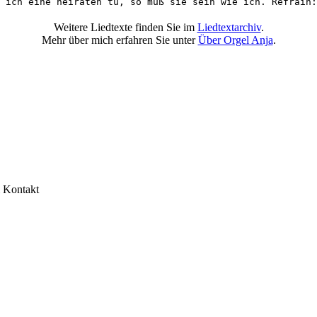
 ich eine heiraten tu, so muß sie sein wie ich. Refrain:
Weitere Liedtexte finden Sie im
Liedtextarchiv
.
Mehr über mich erfahren Sie unter
Über Orgel Anja
.
& Kontakt