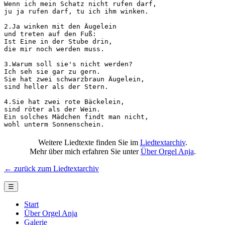
Wenn ich mein Schatz nicht rufen darf,

ju ja rufen darf, tu ich ihm winken.

2.Ja winken mit den Äugelein

und treten auf den Fuß:

Ist Eine in der Stube drin,

die mir noch werden muss.

3.Warum soll sie's nicht werden?

Ich seh sie gar zu gern.

Sie hat zwei schwarzbraun Äugelein,

sind heller als der Stern.

4.Sie hat zwei rote Bäckelein,

sind röter als der Wein.

Ein solches Mädchen findt man nicht,

wohl unterm Sonnenschein.
Weitere Liedtexte finden Sie im
Liedtextarchiv
.
Mehr über mich erfahren Sie unter
Über Orgel Anja
.
← zurück zum Liedtextarchiv
☰
Start
Über Orgel Anja
Galerie