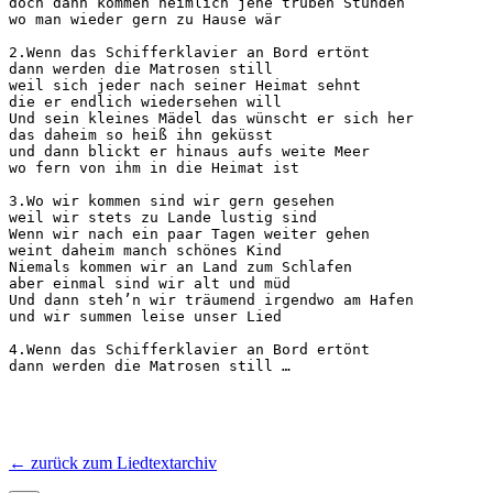
doch dann kommen heimlich jene trüben Stunden

wo man wieder gern zu Hause wär

2.Wenn das Schifferklavier an Bord ertönt

dann werden die Matrosen still

weil sich jeder nach seiner Heimat sehnt

die er endlich wiedersehen will

Und sein kleines Mädel das wünscht er sich her

das daheim so heiß ihn geküsst

und dann blickt er hinaus aufs weite Meer

wo fern von ihm in die Heimat ist

3.Wo wir kommen sind wir gern gesehen

weil wir stets zu Lande lustig sind

Wenn wir nach ein paar Tagen weiter gehen

weint daheim manch schönes Kind

Niemals kommen wir an Land zum Schlafen

aber einmal sind wir alt und müd

Und dann steh’n wir träumend irgendwo am Hafen

und wir summen leise unser Lied

4.Wenn das Schifferklavier an Bord ertönt

dann werden die Matrosen still …
← zurück zum Liedtextarchiv