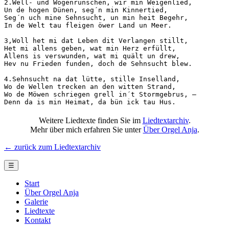
2.Well- und Wogenrunschen, wir min Weigenlied,

Un de hogen Dünen, seg´n min Kinnertied,

Seg´n uch mine Sehnsucht, un min heit Begehr,

In de Welt tau fleigen öwer Land un Meer.

3,Woll het mi dat Leben dit Verlangen stillt,

Het mi allens geben, wat min Herz erfüllt,

Allens is verswunden, wat mi quält un drew,

Hev nu Frieden funden, doch de Sehnsucht blew.

4.Sehnsucht na dat lütte, stille Inselland,

Wo de Wellen trecken an den witten Strand,

Wo de Möwen schriegen grell in´t Stormgebrus, –

Denn da is min Heimat, da bün ick tau Hus.
Weitere Liedtexte finden Sie im
Liedtextarchiv
.
Mehr über mich erfahren Sie unter
Über Orgel Anja
.
← zurück zum Liedtextarchiv
☰
Start
Über Orgel Anja
Galerie
Liedtexte
Kontakt