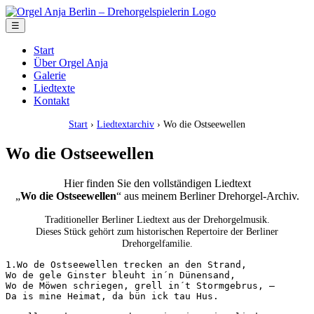
☰
Start
Über Orgel Anja
Galerie
Liedtexte
Kontakt
Start
›
Liedtextarchiv
› Wo die Ostseewellen
Wo die Ostseewellen
Hier finden Sie den vollständigen Liedtext
„
Wo die Ostseewellen
“ aus meinem Berliner Drehorgel-Archiv.
Traditioneller Berliner Liedtext aus der Drehorgelmusik.
Dieses Stück gehört zum historischen Repertoire der Berliner
Drehorgelfamilie.
1.Wo de Ostseewellen trecken an den Strand,

Wo de gele Ginster bleuht in´n Dünensand,

Wo de Möwen schriegen, grell in´t Stormgebrus, –

Da is mine Heimat, da bün ick tau Hus.
