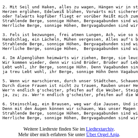
2. Mit Seil und Haken, alles zu wagen, Hängen wir in st
Herzen erglühen, Edelweiß blühen, Vorwärts mit sicherer
oder Talwärts kopfüber fliegt er vorüber Reißt mich zum
Strahlende Berge, sonnige Höhen, Bergvagabunden sind wi
Herrliche Berge, sonnige Höhen, Bergvagabunden sind wir
3. Fels ist bezwungen, frei atmen Lungen, Ach, wie so s
Handschlag, ein Lächeln, Mühen vergessen, Alles auf's b
Strahlende Berge, sonnige Höhen, Bergvagabunden sind wi
Herrliche Berge, sonnige Höhen,  Bergvagabunden sind wi
4. Im Alpenglühen heimwärts wir ziehen, Berge, sie leuc
Wir kommen wieder, denn wir sind Brüder, Brüder auf Leb
Lebt wohl, ihr Berge, sonnige Höhn. Denn Vagabunden sin
ja treu Lebt wohl, ihr Berge, sonnige Höhn Denn Vagabun
5. Wenn wir marschieren, durch unser Städtchen, Schauen
Durch diese Frauen ist nicht zu trauen, Rauben unser He
Wer'n endlich g'scheiter, pfeifen auf die Weiber, Steig
ja, zu; zu. Wer'n endlich g'scheiter, pfeifen auf die W
6. Steinschlag, ein Brausen, weg war die Jausen, Und ic
Denn mit den Augen können wir schauen, Was unser Magen 
Strahlende Berge, sonnige Höhen, Bergvagabunden sind wi
Herrliche Berge, sonnige Höhen, Bergvagabunden sind wir
Weitere Liedtexte finden Sie im
Liedtextarchiv
.
Mehr über mich erfahren Sie unter
Über Orgel Anja
.