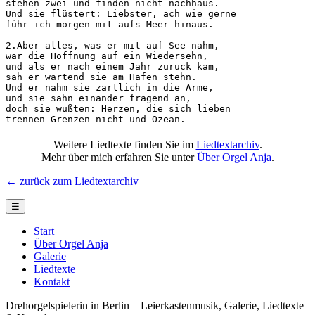
stehen zwei und finden nicht nachhaus.

Und sie flüstert: Liebster, ach wie gerne

führ ich morgen mit aufs Meer hinaus.

2.Aber alles, was er mit auf See nahm,

war die Hoffnung auf ein Wiedersehn,

und als er nach einem Jahr zurück kam,

sah er wartend sie am Hafen stehn.

Und er nahm sie zärtlich in die Arme,

und sie sahn einander fragend an,

doch sie wußten: Herzen, die sich lieben

trennen Grenzen nicht und Ozean.
Weitere Liedtexte finden Sie im
Liedtextarchiv
.
Mehr über mich erfahren Sie unter
Über Orgel Anja
.
← zurück zum Liedtextarchiv
☰
Start
Über Orgel Anja
Galerie
Liedtexte
Kontakt
Drehorgelspielerin in Berlin – Leierkastenmusik, Galerie, Liedtexte