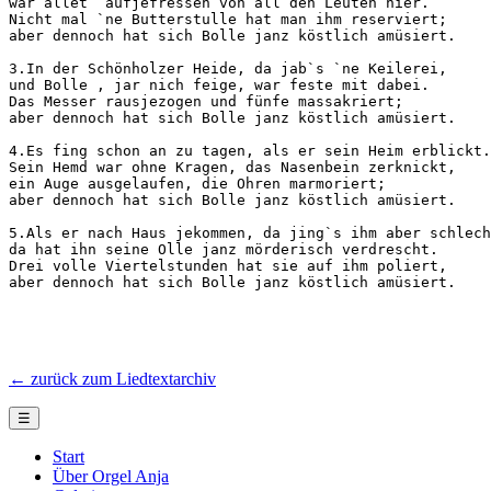
war allet  aufjefressen von all den Leuten hier. 

Nicht mal `ne Butterstulle hat man ihm reserviert; 

aber dennoch hat sich Bolle janz köstlich amüsiert.

3.In der Schönholzer Heide, da jab`s `ne Keilerei, 

und Bolle , jar nich feige, war feste mit dabei. 

Das Messer rausjezogen und fünfe massakriert; 

aber dennoch hat sich Bolle janz köstlich amüsiert.

4.Es fing schon an zu tagen, als er sein Heim erblickt.
Sein Hemd war ohne Kragen, das Nasenbein zerknickt, 

ein Auge ausgelaufen, die Ohren marmoriert; 

aber dennoch hat sich Bolle janz köstlich amüsiert.

5.Als er nach Haus jekommen, da jing`s ihm aber schlech
da hat ihn seine Olle janz mörderisch verdrescht. 

Drei volle Viertelstunden hat sie auf ihm poliert, 

aber dennoch hat sich Bolle janz köstlich amüsiert.
← zurück zum Liedtextarchiv
☰
Start
Über Orgel Anja