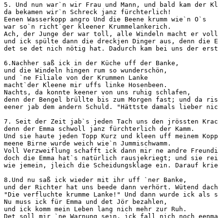
5. Und nun war`n wir Frau und Mann, und bald kam der Kl
da bekamen wir`n Schreck janz fürchterlich! 

Eenen Wasserkopp angro Und die Beene krumm wie`n O`s 

war so`n richt`ger kleener Krummelankerich. 

Ach, der Junge der war toll, alle Windeln macht er voll
und ick spülte dann die dreckjen Dinger aus, denn die E
det se det nich nötig hat. Dadurch kam bei uns der erst
6.Nachher saß ick in der Küche uff der Banke, 

und die Windeln hingen rum so wunderschön, 

und `ne Filiale von der Krummen Lanke 

macht`der Kleene mir uffs linke Hosenbeen. 

Nachts, da konnte keener von uns ruhig schlafen, 

denn der Bengel brüllte bis zum Morgen fast; und da ris
eener jab dem andern Schuld. "Hättste damals lieber nic
7. Seit der Zeit jab`s jeden Tach uns den jrössten Krac
denn der Emma schwoll janz fürchterlich der Kamm. 

Und sie haute jeden Topp Kurz und kleen uff meinem Kopp
meene Birne wurde weich wie`n Jummischwamm. 

Voll Verzweiflung schafft ick dann mir ne andre Freundi
doch die Emma hat`s natürlich rausjekriegt; und sie rei
wie jemein, jleich die Scheidungsklage ein. Darauf krie
8.Und nu saß ick wieder mit ihr uff `ner Banke, 

und der Richter hat uns beede dann verhört. Wütend dach
"Die verfluchte krumme Lanke!" Und dann wurde ick als s
Nu muss ick für Emma und det Jör bezahlen, 

und ick komm mein Leben lang nich mehr zur Ruh. 

Det soll mir `ne Warnung sein, ick fall nich noch eenma