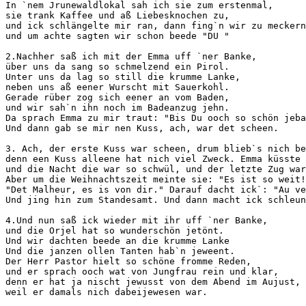
In `nem Jrunewaldlokal sah ich sie zum erstenmal, 

sie trank Kaffee und aß Liebesknochen zu, 

und ick schlängelte mir ran, dann fing`n wir zu meckern
und um achte sagten wir schon beede "DU "

2.Nachher saß ich mit der Emma uff `ner Banke, 

über uns da sang so schmelzend ein Pirol. 

Unter uns da lag so still die krumme Lanke, 

neben uns aß eener Wurscht mit Sauerkohl. 

Gerade rüber zog sich eener an vom Baden, 

und wir sah`n ihn noch im Badeanzug jehn. 

Da sprach Emma zu mir traut: "Bis Du ooch so schön jeba
Und dann gab se mir nen Kuss, ach, war det scheen.

3. Ach, der erste Kuss war scheen, drum blieb`s nich be
denn een Kuss alleene hat nich viel Zweck. Emma küsste 
und die Nacht die war so schwül, und der letzte Zug war
Aber um die Weihnachtszeit meinte sie: "Es ist so weit!
"Det Malheur, es is von dir." Darauf dacht ick`: "Au ve
Und jing hin zum Standesamt. Und dann macht ick schleun
4.Und nun saß ick wieder mit ihr uff `ner Banke, 

und die Orjel hat so wunderschön jetönt. 

Und wir dachten beede an die krumme Lanke 

Und die janzen ollen Tanten hab`n jeweent. 

Der Herr Pastor hielt so schöne fromme Reden, 

und er sprach ooch wat von Jungfrau rein und klar, 

denn er hat ja nischt jewusst von dem Abend im Aujust, 

weil er damals nich dabeijewesen war.
