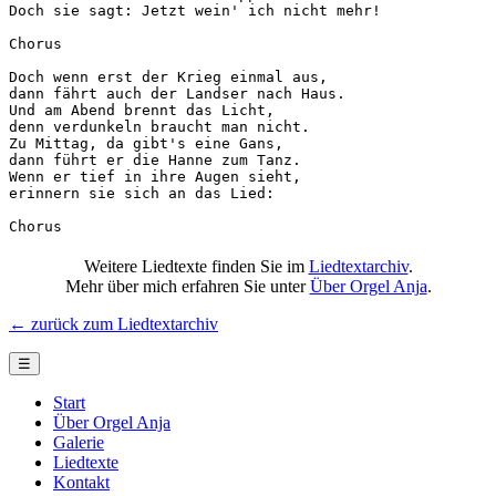
Doch sie sagt: Jetzt wein' ich nicht mehr!

Chorus

Doch wenn erst der Krieg einmal aus,

dann fährt auch der Landser nach Haus.

Und am Abend brennt das Licht,

denn verdunkeln braucht man nicht.

Zu Mittag, da gibt's eine Gans,

dann führt er die Hanne zum Tanz.

Wenn er tief in ihre Augen sieht,

erinnern sie sich an das Lied:

Chorus
Weitere Liedtexte finden Sie im
Liedtextarchiv
.
Mehr über mich erfahren Sie unter
Über Orgel Anja
.
← zurück zum Liedtextarchiv
☰
Start
Über Orgel Anja
Galerie
Liedtexte
Kontakt