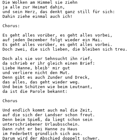
Die Wolken am Himmel sie ziehn

ja alle zur Heimat dahin,

und sein Herz, das denkt ganz still für sich:

Dahin ziehe einmal auch ich! 

Chorus:

Es geht alles vorüber, es geht alles vorbei,

auf jeden Dezember folgt wieder ein Mai.

Es geht alles vorüber, es geht alles vorbei.

Doch zwei, die sich lieben, die bleiben sich treu.

Doch als sie vor Sehnsucht ihn rief,

da schrieb er ihr gleich einen Brief:

Liebe Hanne, bleib' mir gut

und verliere nicht den Mut.

Denn gibt es auch Zunder und Dreck,

das alles, das geht wieder weg.

Und beim Schützen wie beim Leutnant,

da ist die Parole bekannt:

Chorus

Und endlich kommt auch mal die Zeit,

auf die sich der Landser schon freut.

Denn beim Spieß, da liegt schon sein

unterschriebener Urlaubsschein.

Dann ruht er bei Hanne zu Haus

im Federbett gründlich sich aus.

Darum wird der Abschied doppelt schwer.
