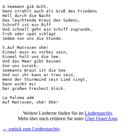
4.Seemann gib Acht,

Denn strahlt auch als Gruß des Friedens

Hell durch die Nacht

Das leuchtende Kreuz des Südens,

Schroff ist ein Riff

Und schnell geht ein Schiff zugrunde,

Früh oder spät schlägt

Jedem von uns die Stunde.

5.Auf Matrosen ohé!

Einmal muss es vorbei sein,

Einmal holt uns die See.

Und das Meer gibt keinen

Von uns zurück.

Seemanns Braut ist die See

Und nur ihr kann er treu sein,

Wenn der Sturmwind sein Lied singt,

Dann winkt mir

Der großen Freiheit Glück.

La Paloma adé

Auf Matrosen, ohé! Ohé!
Weitere Liedtexte finden Sie im
Liedtextarchiv
.
Mehr über mich erfahren Sie unter
Über Orgel Anja
.
← zurück zum Liedtextarchiv