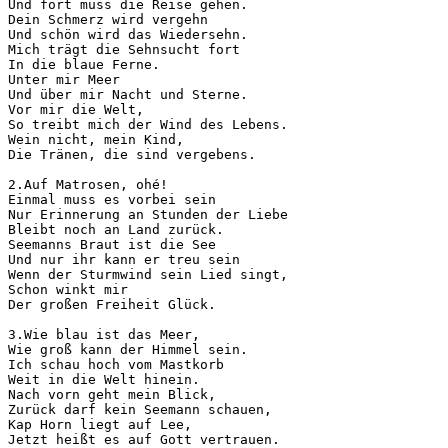
Und fort muss die Reise gehen.

Dein Schmerz wird vergehn

Und schön wird das Wiedersehn.

Mich trägt die Sehnsucht fort

In die blaue Ferne.

Unter mir Meer

Und über mir Nacht und Sterne.

Vor mir die Welt,

So treibt mich der Wind des Lebens.

Wein nicht, mein Kind,

Die Tränen, die sind vergebens.

2.Auf Matrosen, ohé!

Einmal muss es vorbei sein

Nur Erinnerung an Stunden der Liebe

Bleibt noch an Land zurück.

Seemanns Braut ist die See

Und nur ihr kann er treu sein

Wenn der Sturmwind sein Lied singt,

Schon winkt mir

Der großen Freiheit Glück.

3.Wie blau ist das Meer,

Wie groß kann der Himmel sein.

Ich schau hoch vom Mastkorb

Weit in die Welt hinein.

Nach vorn geht mein Blick,

Zurück darf kein Seemann schauen,

Kap Horn liegt auf Lee,

Jetzt heißt es auf Gott vertrauen.
