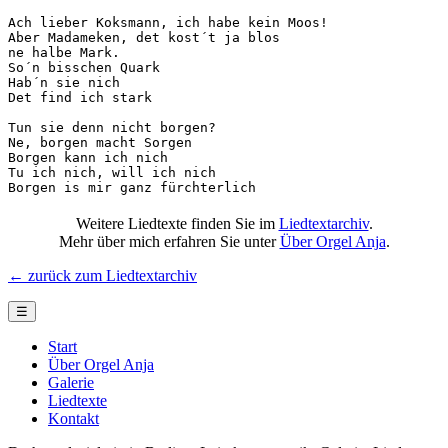
Ach lieber Koksmann, ich habe kein Moos!

Aber Madameken, det kost´t ja blos

ne halbe Mark.

So´n bisschen Quark

Hab´n sie nich

Det find ich stark

Tun sie denn nicht borgen?

Ne, borgen macht Sorgen

Borgen kann ich nich

Tu ich nich, will ich nich

Borgen is mir ganz fürchterlich
Weitere Liedtexte finden Sie im
Liedtextarchiv
.
Mehr über mich erfahren Sie unter
Über Orgel Anja
.
← zurück zum Liedtextarchiv
☰
Start
Über Orgel Anja
Galerie
Liedtexte
Kontakt