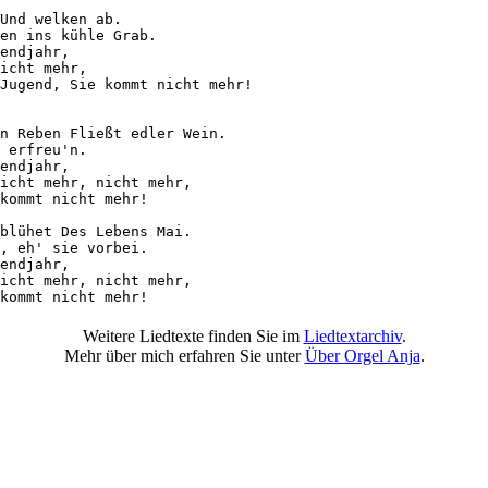
Und welken ab. 

en ins kühle Grab.

endjahr, 

icht mehr, 

Jugend, Sie kommt nicht mehr!

n Reben Fließt edler Wein. 

 erfreu'n.

endjahr, 

icht mehr, nicht mehr, 

kommt nicht mehr!

blühet Des Lebens Mai. 

, eh' sie vorbei.

endjahr, 

icht mehr, nicht mehr, 

kommt nicht mehr!
Weitere Liedtexte finden Sie im
Liedtextarchiv
.
Mehr über mich erfahren Sie unter
Über Orgel Anja
.