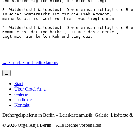
und sterben mag ich nicht, bin noch so jung!

3. Waldeslust! Waldeslust! O wie einsam schlägt die Bru
In einer Sommernacht ist mir die Lieb erwacht, 

meine Schatz ist weit von hier, was liegt daran!

4. Waldeslust! Waldeslust! O wie einsam schlägt die Bru
Kommt einst der Tod herbei, ist mir das einerlei, 

Legt mich zur kühlen Ruh und sing dazu!
← zurück zum Liedtextarchiv
☰
Start
Über Orgel Anja
Galerie
Liedtexte
Kontakt
Drehorgelspielerin in Berlin – Leierkastenmusik, Galerie, Liedtexte 
© 2026 Orgel Anja Berlin – Alle Rechte vorbehalten