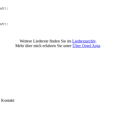
st!: 

st!: 

Weitere Liedtexte finden Sie im
Liedtextarchiv
.
Mehr über mich erfahren Sie unter
Über Orgel Anja
.
& Kontakt