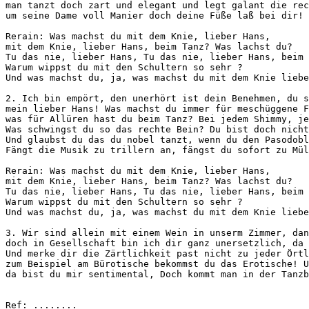
man tanzt doch zart und elegant und legt galant die rec
um seine Dame voll Manier doch deine Füße laß bei dir!

Rerain: Was machst du mit dem Knie, lieber Hans, 

mit dem Knie, lieber Hans, beim Tanz? Was lachst du?

Tu das nie, lieber Hans, Tu das nie, lieber Hans, beim 
Warum wippst du mit den Schultern so sehr ? 

Und was machst du, ja, was machst du mit dem Knie liebe
2. Ich bin empört, den unerhört ist dein Benehmen, du s
mein lieber Hans! Was machst du immer für meschüggene F
was für Allüren hast du beim Tanz? Bei jedem Shimmy, je
Was schwingst du so das rechte Bein? Du bist doch nicht
Und glaubst du das du nobel tanzt, wenn du den Pasodobl
Fängt die Musik zu trillern an, fängst du sofort zu Mül
Rerain: Was machst du mit dem Knie, lieber Hans,

mit dem Knie, lieber Hans, beim Tanz? Was lachst du? 

Tu das nie, lieber Hans, Tu das nie, lieber Hans, beim 
Warum wippst du mit den Schultern so sehr ? 

Und was machst du, ja, was machst du mit dem Knie liebe
3. Wir sind allein mit einem Wein in unserm Zimmer, dan
doch in Gesellschaft bin ich dir ganz unersetzlich, da 
Und merke dir die Zärtlichkeit past nicht zu jeder Örtl
zum Beispiel am Bürotische bekommst du das Erotische! U
da bist du mir sentimental, Doch kommt man in der Tanzb
Ref: ........